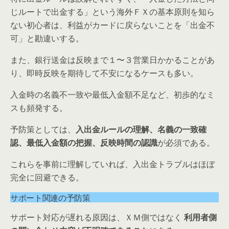
じルートで出金する」という海外ＦＸの基本原則を知ら
ない初心者は、利益がカードに戻らないことを「出金不
可」と勘違いする。
また、銀行送金は反映まで１〜３営業日かかることがあ
り、即時反映を期待して不安になるケースも多い。
入金時の名義不一致や最低入金額不足など、初歩的なミ
スも頻発する。
予防策としては、
入出金ルールの理解、名義の一致確
認、最低入金額の把握、反映時間の認識
が必須である。
これらを事前に理解していれば、入出金トラブルはほぼ
完全に回避できる。
サポート関連の予防策
サポート対応が遅れる原因は、ＸＭ側ではなく
利用者側