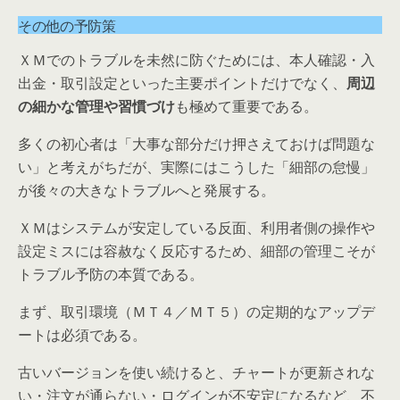
その他の予防策
ＸＭでのトラブルを未然に防ぐためには、本人確認・入
出金・取引設定といった主要ポイントだけでなく、
周辺
の細かな管理や習慣づけ
も極めて重要である。
多くの初心者は「大事な部分だけ押さえておけば問題な
い」と考えがちだが、実際にはこうした「細部の怠慢」
が後々の大きなトラブルへと発展する。
ＸＭはシステムが安定している反面、利用者側の操作や
設定ミスには容赦なく反応するため、細部の管理こそが
トラブル予防の本質である。
まず、取引環境（ＭＴ４／ＭＴ５）の定期的なアップデ
ートは必須である。
古いバージョンを使い続けると、チャートが更新されな
い・注文が通らない・ログインが不安定になるなど、不