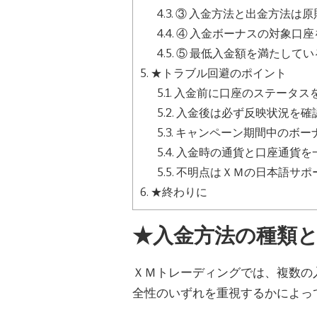
4.3.
③ 入金方法と出金方法は原
4.4.
④ 入金ボーナスの対象口座
4.5.
⑤ 最低入金額を満たしてい
5.
★トラブル回避のポイント
5.1.
入金前に口座のステータス
5.2.
入金後は必ず反映状況を確
5.3.
キャンペーン期間中のボー
5.4.
入金時の通貨と口座通貨を
5.5.
不明点はＸＭの日本語サポ
6.
★終わりに
★入金方法の種類
ＸＭトレーディングでは、複数の
全性のいずれを重視するかによっ