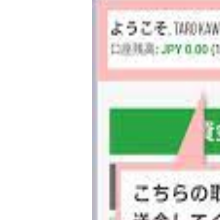
入
金
方
法
と
ル
ー
ル・
手
数
料・
反
映
時
間
に
つ
い
て
解
説！！)