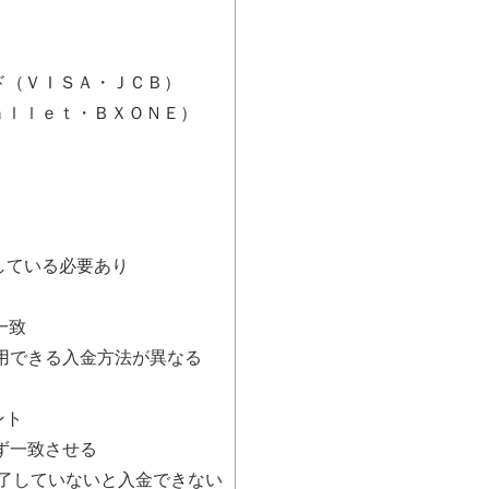
ド（ＶＩＳＡ・ＪＣＢ）
ａｌｌｅｔ・ＢＸＯＮＥ）
している必要あり
一致
用できる入金方法が異なる
ント
ず一致させる
完了していないと入金できない