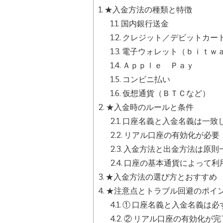
1.
★入金方法の種類と特徴
1.1.
国内銀行送金
1.2.
クレジット／デビットカー
1.3.
電子ウォレット（ｂｉｔｗ
1.4.
Ａｐｐｌｅ Ｐａｙ
1.5.
コンビニ払い
1.6.
仮想通貨（ＢＴＣなど）
2.
★入金時のルールと条件
2.1.
口座名義と入金名義は一致
2.2.
リアル口座の有効化が必要
2.3.
入金方法と出金方法は原則
2.4.
口座の基本通貨によって利
3.
★入金方法の選び方とおすすめ
4.
★注意点とトラブル回避のポイ
4.1.
① 口座名義と入金名義は必
4.2.
② リアル口座の有効化が