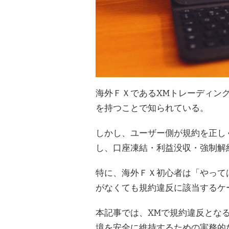
ィ
ン
グ
で
規
約
違
反
に
な
海外ＦＸであるXMトレーディン
る
を持つことで知られている。
行
為・
罰
しかし、ユーザー側が規約を正し
則
し、口座凍結・利益没収・強制解
に
つ
い
特に、海外ＦＸ初心者は「やって
て
解
がなくても規約違反に該当するケ
説！！)
本記事では、XMで規約違反とな
境を安全に維持するための実務的