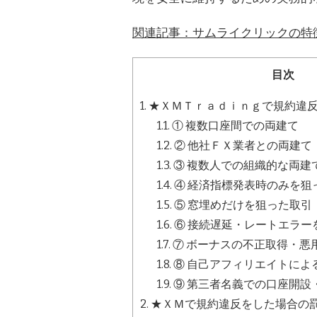
関連記事：サムライクリックの特
目次
1.
★ＸＭＴｒａｄｉｎｇで規約違
1.1.
① 複数口座間での両建て
1.2.
② 他社ＦＸ業者との両建て
1.3.
③ 複数人での組織的な両建
1.4.
④ 経済指標発表時のみを狙
1.5.
⑤ 窓埋めだけを狙った取引
1.6.
⑥ 接続遅延・レートエラー
1.7.
⑦ ボーナスの不正取得・悪
1.8.
⑧ 自己アフィリエイトによ
1.9.
⑨ 第三者名義での口座開設
2.
★ＸＭで規約違反をした場合の