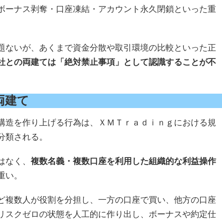
ボーナス剥奪・口座凍結・アカウント永久閉鎖といった重
題ないが、あくまで資金分散や取引環境の比較といった正
社との両建ては「絶対禁止事項」として認識することが不
両建て
構造を作り上げる行為は、ＸＭＴｒａｄｉｎｇにおける規
分類される。
はなく、
複数名義・複数口座を利用した組織的な利益操作
重い。
ど複数人が役割を分担し、一方の口座で買い、他方の口座
リスクゼロの状態を人工的に作り出し、ボーナスや約定仕