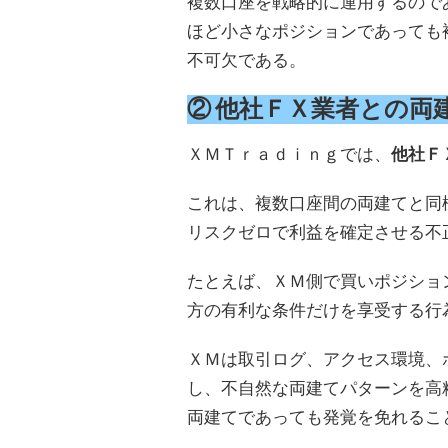
複数口座を戦略的に運用するので
ほど小さなポジションであっても
不可欠である。
② 他社ＦＸ業者との両
ＸＭＴｒａｄｉｎｇでは、
他社Ｆ
これは、複数口座間の両建てと同
リスクゼロで利益を確定させる不
たとえば、ＸＭ側で買いポジショ
方の有利な条件だけを享受する行
ＸＭは取引ログ、アクセス環境、
し、不自然な両建てパターンを高
両建てであっても発覚を免れるこ