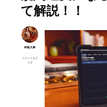
て解説！！
神龍天舞
コメントをど
(海
うぞ
外
Ｆ
Ｘ・
Ｘ
Ｍ
ト
レ
ー
デ